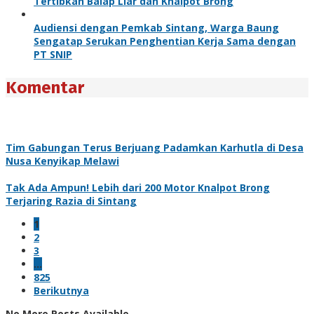
Tertibkan Balap Liar dan Knalpot Brong
Audiensi dengan Pemkab Sintang, Warga Baung
Sengatap Serukan Penghentian Kerja Sama dengan
PT SNIP
Komentar
Tim Gabungan Terus Berjuang Padamkan Karhutla di Desa
Nusa Kenyikap Melawi
Tak Ada Ampun! Lebih dari 200 Motor Knalpot Brong
Terjaring Razia di Sintang
1
2
3
…
825
Berikutnya
No More Posts Available.