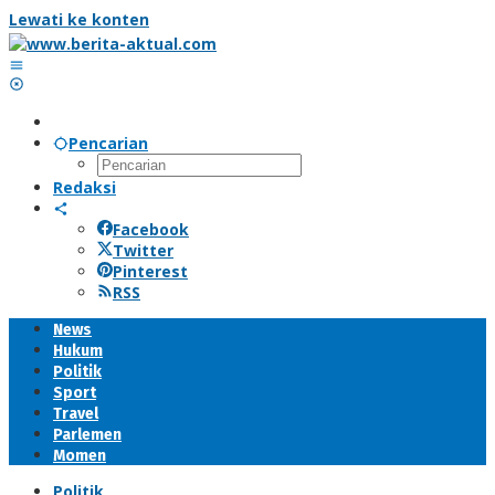
Lewati ke konten
Pencarian
Redaksi
Facebook
Twitter
Pinterest
RSS
News
Hukum
Politik
Sport
Travel
Parlemen
Momen
Politik