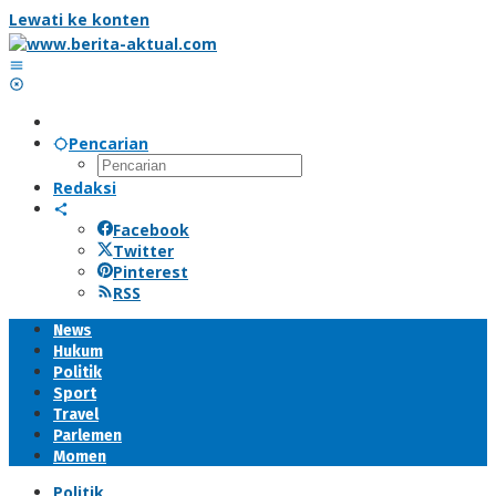
Lewati ke konten
Pencarian
Redaksi
Facebook
Twitter
Pinterest
RSS
News
Hukum
Politik
Sport
Travel
Parlemen
Momen
Politik