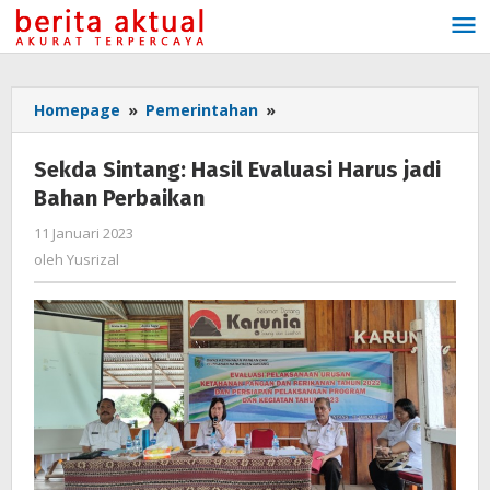
Lewati
ke
konten
Homepage
»
Pemerintahan
»
Sekda
Sintang:
Hasil
Sekda Sintang: Hasil Evaluasi Harus jadi
Evaluasi
Bahan Perbaikan
Harus
jadi
11 Januari 2023
oleh
Bahan
Yusrizal
oleh
Yusrizal
Perbaikan