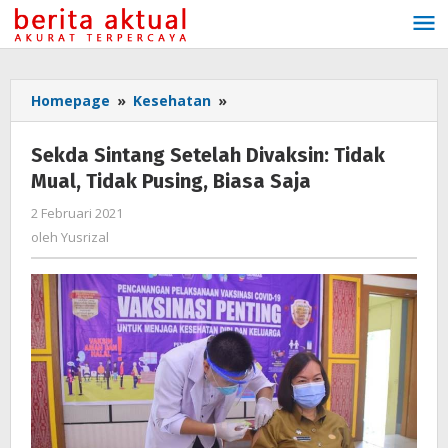
Lewati
ke
konten
Homepage
»
Kesehatan
»
Sekda
Sintang
Setelah
Sekda Sintang Setelah Divaksin: Tidak
Divaksin:
Mual, Tidak Pusing, Biasa Saja
Tidak
Mual,
2 Februari 2021
oleh
Tidak
Yusrizal
oleh
Yusrizal
Pusing,
Biasa
Saja