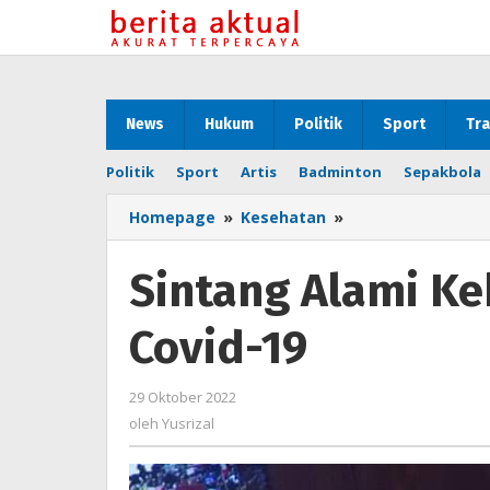
Lewati
ke
konten
News
Hukum
Politik
Sport
Tra
Politik
Sport
Artis
Badminton
Sepakbola
Homepage
»
Kesehatan
»
Sintang
Alami
Kekosongan
Sintang Alami Ke
Stok
Vaksin
Covid-19
Covid-
19
29 Oktober 2022
oleh
Yusrizal
oleh
Yusrizal