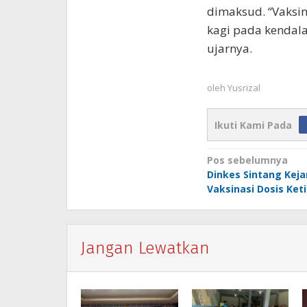
dimaksud. “Vaksin
kagi pada kendala
ujarnya.
oleh
Yusrizal
Ikuti Kami Pada
Navigasi
Pos sebelumnya
Dinkes Sintang Keja
pos
Vaksinasi Dosis Ket
Jangan Lewatkan