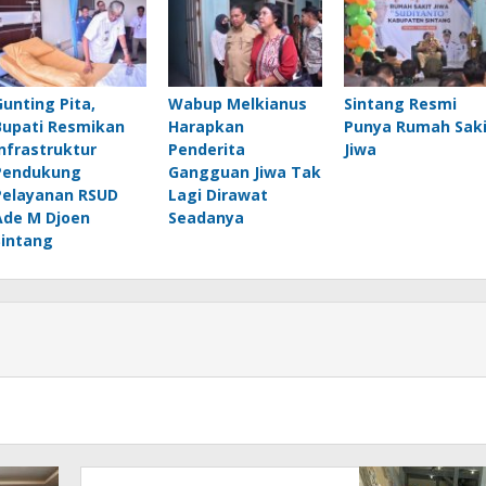
Gunting Pita,
Wabup Melkianus
Sintang Resmi
Bupati Resmikan
Harapkan
Punya Rumah Saki
Infrastruktur
Penderita
Jiwa
Pendukung
Gangguan Jiwa Tak
Pelayanan RSUD
Lagi Dirawat
Ade M Djoen
Seadanya
Sintang