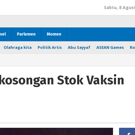
Sabtu, 8 Agus
vel
Parlemen
Momen
Olahraga kita
Politik Artis
Abu Sayyaf
ASEAN Games
Ro
kosongan Stok Vaksin