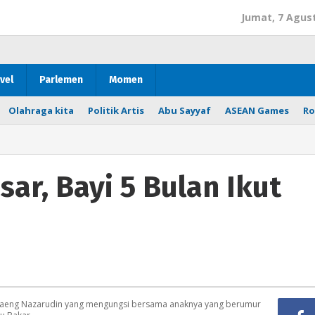
Jumat, 7 Agus
vel
Parlemen
Momen
Olahraga kita
Politik Artis
Abu Sayyaf
ASEAN Games
Ro
sar, Bayi 5 Bulan Ikut
 Daeng Nazarudin yang mengungsi bersama anaknya yang berumur