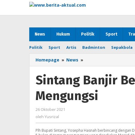
Lewati
ke
konten
News
Hukum
Politik
Sport
Tra
Politik
Sport
Artis
Badminton
Sepakbola
Homepage
»
News
»
Sintang
Banjir
Besar,
Sintang Banjir Be
Bayi
5
Mengungsi
Bulan
Ikut
Mengungsi
26 Oktober 2021
oleh
Yusrizal
oleh
Yusrizal
Plh Bupati Sintang, Yosepha Hasnah berbincang dengan