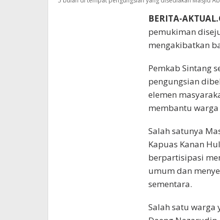
5 bulan di tempat pengungsian yang disediakan Masjid Ab
BERITA-AKTUAL
pemukiman diseju
mengakibatkan b
Pemkab Sintang s
pengungsian dibeb
elemen masyarakat
membantu warga t
Salah satunya Mas
Kapuas Kanan Hulu
berpartisipasi m
umum dan menyed
sementara.
Salah satu warga