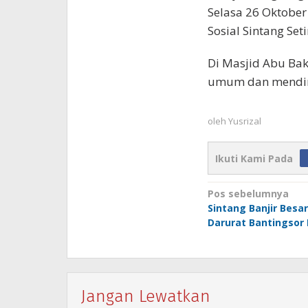
Selasa 26 Oktober
Sosial Sintang Se
Di Masjid Abu Ba
umum dan mendiri
oleh
Yusrizal
Ikuti Kami Pada
Navigasi
Pos sebelumnya
Sintang Banjir Besar
pos
Darurat Bantingsor
Jangan Lewatkan