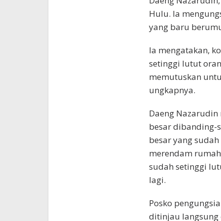
Daeng Nazarudin,
Hulu. Ia mengungs
yang baru berumu
Ia mengatakan, ko
setinggi lutut or
memutuskan untuk
ungkapnya.
Daeng Nazarudin m
besar dibanding-s
besar yang sudah k
merendam rumah sa
sudah setinggi lu
lagi.
Posko pengungsia
ditinjau langsung