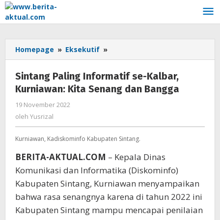
Lewati
ke
konten
Homepage
»
Eksekutif
»
Sintang
Paling
Informatif
Sintang Paling Informatif se-Kalbar,
se-
Kurniawan: Kita Senang dan Bangga
Kalbar,
Kurniawan:
19 November 2022
oleh
Kita
Yusrizal
oleh
Yusrizal
Senang
dan
Kurniawan, Kadiskominfo Kabupaten Sintang.
Bangga
BERITA-AKTUAL.COM
– Kepala Dinas
Komunikasi dan Informatika (Diskominfo)
Kabupaten Sintang, Kurniawan menyampaikan
bahwa rasa senangnya karena di tahun 2022 ini
Kabupaten Sintang mampu mencapai penilaian