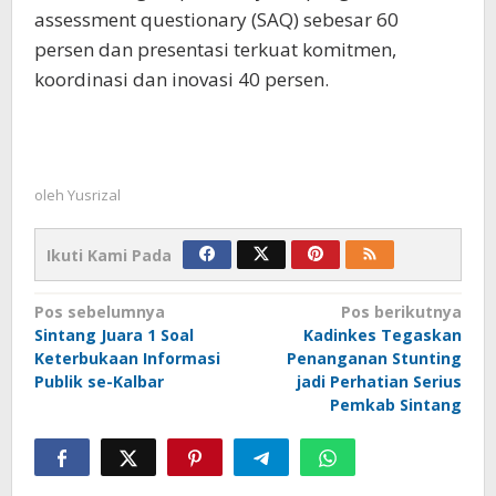
assessment questionary (SAQ) sebesar 60
persen dan presentasi terkuat komitmen,
koordinasi dan inovasi 40 persen.
oleh
Yusrizal
Ikuti Kami Pada
Navigasi
Pos sebelumnya
Pos berikutnya
Sintang Juara 1 Soal
Kadinkes Tegaskan
pos
Keterbukaan Informasi
Penanganan Stunting
Publik se-Kalbar
jadi Perhatian Serius
Pemkab Sintang