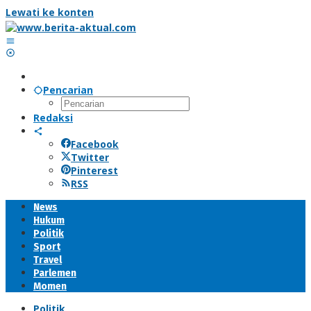
Lewati ke konten
Pencarian
Redaksi
Facebook
Twitter
Pinterest
RSS
News
Hukum
Politik
Sport
Travel
Parlemen
Momen
Politik