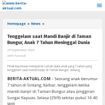
Lewati
ke
konten
Homepage
»
News
»
Tenggelam
saat
Mandi
Tenggelam saat Mandi Banjir di Taman
Banjir
Bungur, Anak 7 Tahun Meninggal Dunia
di
Taman
29 September 2020
oleh
Bungur,
Yusrizal
oleh
Yusrizal
Anak
7
Pihak kepolisian melayat ke rumah duka anak yang 7 tahun yang
Tahun
tenggelam saat mandi banjir di Taman Bungur, Sintang.
Meninggal
Dunia
BERITA-AKTUAL.COM
– Seorang anak berumur
7 tahun di Sintang, Kalbar, tenggelam ketika
mandi banjir di Taman Bungur atau pinggiran
Sungai Kapuas, Selasa (29/9) sekitar pukul 16.40
WIB.