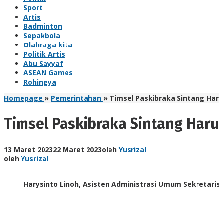
Sport
Artis
Badminton
Sepakbola
Olahraga kita
Politik Artis
Abu Sayyaf
ASEAN Games
Rohingya
Homepage
»
Pemerintahan
»
Timsel Paskibraka Sintang Har
Timsel Paskibraka Sintang Haru
13 Maret 2023
22 Maret 2023
oleh
Yusrizal
oleh
Yusrizal
Harysinto Linoh, Asisten Administrasi Umum Sekretari