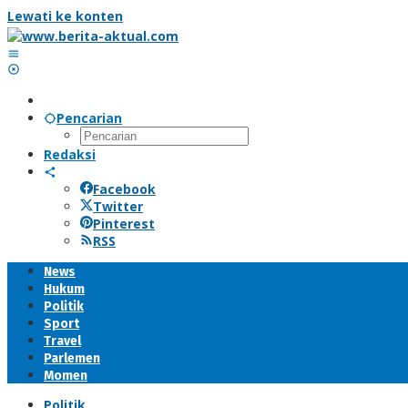
Lewati ke konten
Pencarian
Redaksi
Facebook
Twitter
Pinterest
RSS
News
Hukum
Politik
Sport
Travel
Parlemen
Momen
Politik