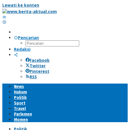
Lewati ke konten
Pencarian
Redaksi
Facebook
Twitter
Pinterest
RSS
News
Hukum
Politik
Sport
Travel
Parlemen
Momen
Politik