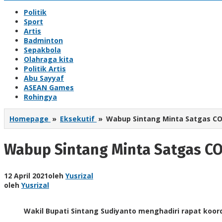
Politik
Sport
Artis
Badminton
Sepakbola
Olahraga kita
Politik Artis
Abu Sayyaf
ASEAN Games
Rohingya
Homepage
»
Eksekutif
»
Wabup Sintang Minta Satgas CO
Wabup Sintang Minta Satgas CO
12 April 2021
oleh
Yusrizal
oleh
Yusrizal
Wakil Bupati Sintang Sudiyanto menghadiri rapat koo