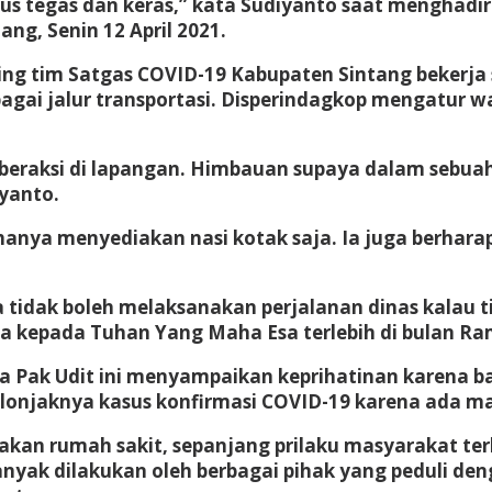
s tegas dan keras,” kata Sudiyanto saat menghadir
ng, Senin 12 April 2021.
g tim Satgas COVID-19 Kabupaten Sintang bekerja 
gai jalur transportasi. Disperindagkop mengatur war
ng beraksi di lapangan. Himbauan supaya dalam sebu
yanto.
anya menyediakan nasi kotak saja. Ia juga berharap 
 tidak boleh melaksanakan perjalanan dinas kalau 
 kepada Tuhan Yang Maha Esa terlebih di bulan Ra
a Pak Udit ini menyampaikan keprihatinan karena 
 melonjaknya kasus konfirmasi COVID-19 karena ada m
akan rumah sakit, sepanjang prilaku masyarakat t
nyak dilakukan oleh berbagai pihak yang peduli denga