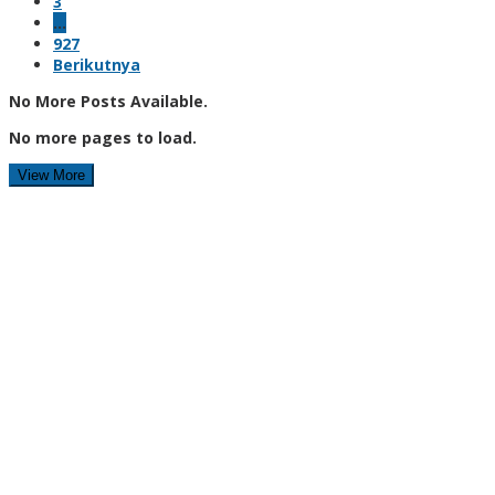
3
…
927
Berikutnya
No More Posts Available.
No more pages to load.
View More