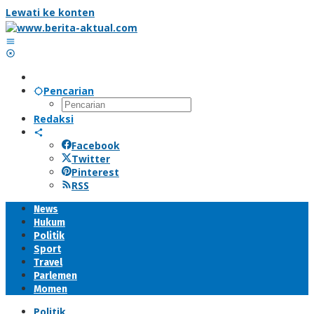
Lewati ke konten
Pencarian
Redaksi
Facebook
Twitter
Pinterest
RSS
News
Hukum
Politik
Sport
Travel
Parlemen
Momen
Politik