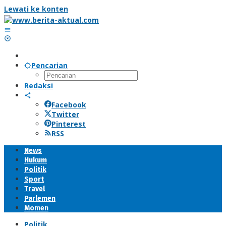
Lewati ke konten
Pencarian
Redaksi
Facebook
Twitter
Pinterest
RSS
News
Hukum
Politik
Sport
Travel
Parlemen
Momen
Politik