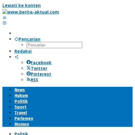
Lewati ke konten
Pencarian
Redaksi
Facebook
Twitter
Pinterest
RSS
News
Hukum
Politik
Sport
Travel
Parlemen
Momen
Politik