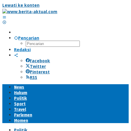
Lewati ke konten
Pencarian
Redaksi
Facebook
Twitter
Pinterest
RSS
News
Hukum
Politik
Sport
Travel
Parlemen
Momen
Politik