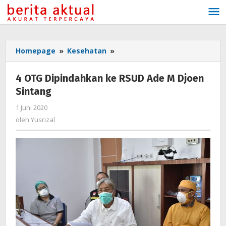
Lewati
ke
konten
Homepage
»
Kesehatan
»
4
OTG
Dipindahkan
4 OTG Dipindahkan ke RSUD Ade M Djoen
ke
Sintang
RSUD
Ade
1 Juni 2020
oleh
M
Yusrizal
oleh
Yusrizal
Djoen
Sintang