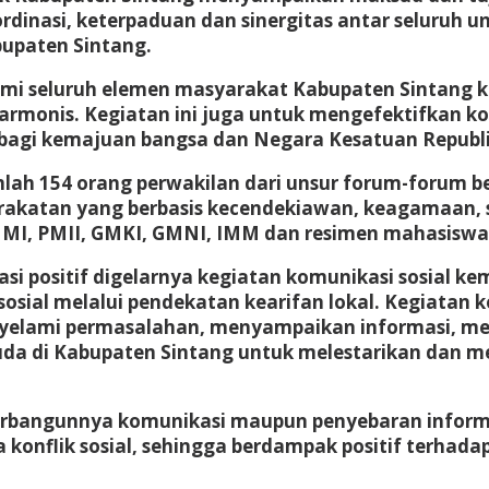
nasi, keterpaduan dan sinergitas antar seluruh uns
upaten Sintang.
rahmi seluruh elemen masyarakat Kabupaten Sintang
armonis. Kegiatan ini juga untuk mengefektifkan k
gi kemajuan bangsa dan Negara Kesatuan Republik 
mlah 154 orang perwakilan dari unsur forum-forum 
katan yang berbasis kecendekiawan, keagamaan, so
 HMI, PMII, GMKI, GMNI, IMM dan resimen mahasis
si positif digelarnya kegiatan komunikasi sosial k
sosial melalui pendekatan kearifan lokal. Kegiatan 
nyelami permasalahan, menyampaikan informasi, m
da di Kabupaten Sintang untuk melestarikan dan mel
h terbangunnya komunikasi maupun penyebaran info
ya konflik sosial, sehingga berdampak positif terhad