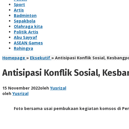
Sport
Artis
Badminton
Sepakbola
Olahraga kita
Politik Artis
Abu Sayyaf
ASEAN Games
Rohingya
Homepage
»
Eksekutif
»
Antisipasi Konflik Sosial, Kesban
Antisipasi Konflik Sosial, Kes
15 November 2022
oleh
Yusrizal
oleh
Yusrizal
Foto bersama usai pembukaan kegiatan komsos di Pen