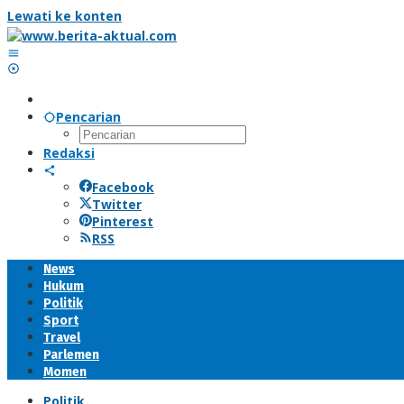
Lewati ke konten
Pencarian
Redaksi
Facebook
Twitter
Pinterest
RSS
News
Hukum
Politik
Sport
Travel
Parlemen
Momen
Politik