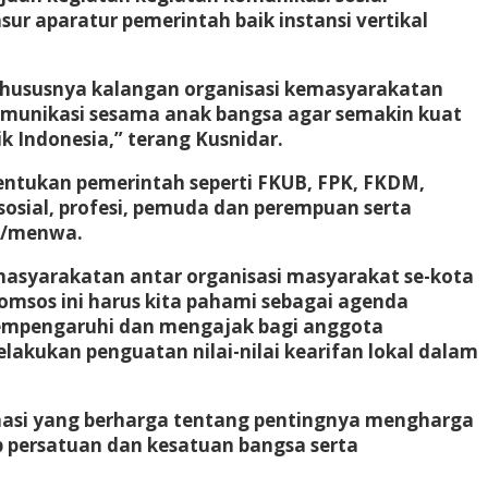
ur aparatur pemerintah baik instansi vertikal
 khususnya kalangan organisasi kemasyarakatan
omunikasi sesama anak bangsa agar semakin kuat
Indonesia,” terang Kusnidar.
bentukan pemerintah seperti FKUB, FPK, FKDM,
sial, profesi, pemuda dan perempuan serta
wa/menwa.
emasyarakatan antar organisasi masyarakat se-kota
komsos ini harus kita pahami sebagai agenda
empengaruhi dan mengajak bagi anggota
akukan penguatan nilai-nilai kearifan lokal dalam
rmasi yang berharga tentang pentingnya mengharga
ap persatuan dan kesatuan bangsa serta