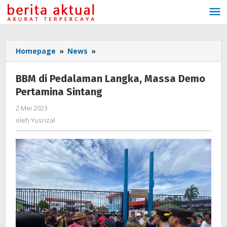
Lewati
ke
konten
Homepage
»
News
»
BBM
di
Pedalaman
BBM di Pedalaman Langka, Massa Demo
Langka,
Pertamina Sintang
Massa
Demo
2 Mei 2023
oleh
Pertamina
Yusrizal
oleh
Yusrizal
Sintang