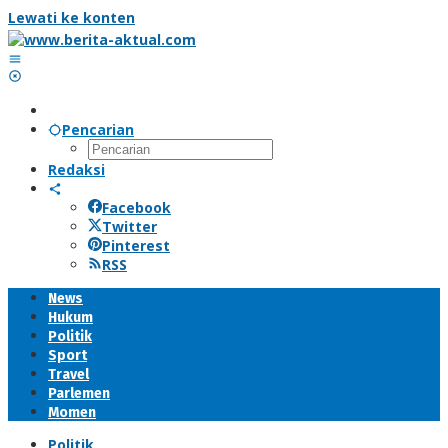
Lewati ke konten
Pencarian
Redaksi
Facebook
Twitter
Pinterest
RSS
News
Hukum
Politik
Sport
Travel
Parlemen
Momen
Politik