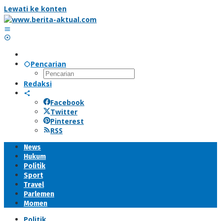
Lewati ke konten
Pencarian
Redaksi
Facebook
Twitter
Pinterest
RSS
News
Hukum
Politik
Sport
Travel
Parlemen
Momen
Politik