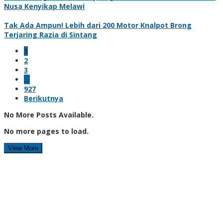
Nusa Kenyikap Melawi
Tak Ada Ampun! Lebih dari 200 Motor Knalpot Brong
Terjaring Razia di Sintang
1
2
3
…
927
Berikutnya
No More Posts Available.
No more pages to load.
View More