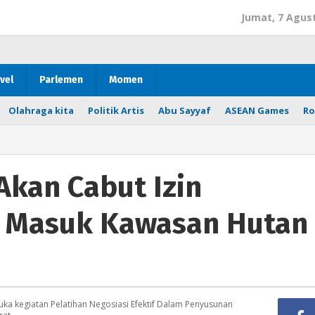
Jumat, 7 Agus
vel
Parlemen
Momen
Olahraga kita
Politik Artis
Abu Sayyaf
ASEAN Games
Ro
kan Cabut Izin
 Masuk Kawasan Hutan
uka kegiatan Pelatihan Negosiasi Efektif Dalam Penyusunan