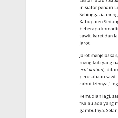
Lestari atau
sustai
inisiator pendiri 
Sehingga, ia meng
Kabupaten Sintan
beberapa komodita
sawit, karet dan la
Jarot.
Jarot menjelaskan
mengikuti yang n
exploitation
), dit
perusahaan sawit 
cabut izinnya,” teg
Kemudian lagi, sa
“Kalau ada yang me
gambutnya. Selanj