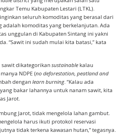
nable district
yang merupakan salah satu
Lingkar Temu Kabupaten Lestari (LTKL).
inginkan seluruh komoditas yang berasal dari
g adalah komoditas yang berkelanjutan. Ada
s unggulan di Kabupaten Sintang ini yakni
da. “Sawit ini sudah mulai kita batasi,” kata
, sawit dikategorikan
sustainable
kalau
amanya NDPE (
no deforestation, peatland and
ambah dengan
learn burning
. “Kalau ada
yang bakar lahannya untuk nanam sawit, kita
as Jarot.
mbung Jarot, tidak mengelola lahan gambut.
ngelola harus ikuti protokol reservasi
utnya tidak terkena kawasan hutan,” tegasnya.