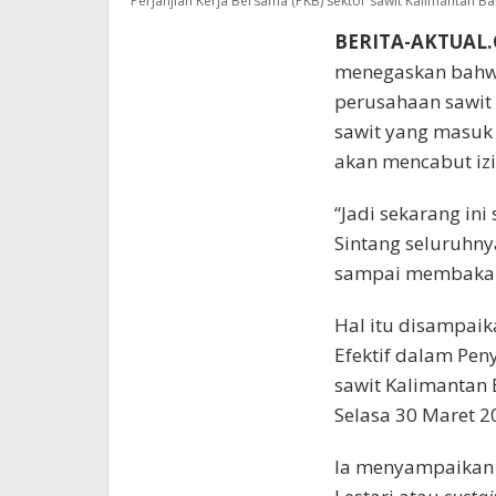
Perjanjian Kerja Bersama (PKB) sektor sawit Kalimantan Ba
BERITA-AKTUAL
menegaskan bahwa
perusahaan sawit 
sawit yang masuk
akan mencabut izi
“Jadi sekarang in
Sintang seluruhny
sampai membakar l
Hal itu disampaik
Efektif dalam Pen
sawit Kalimantan 
Selasa 30 Maret 2
Ia menyampaikan 