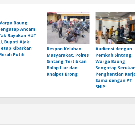
Warga Baung
Sengatap Ancam
Tak Rayakan HUT
RI, Bupati Ajak
Tetap Kibarkan
Respon Keluhan
Audiensi dengan
Merah Putih
Masyarakat, Polres
Pemkab Sintang,
Sintang Tertibkan
Warga Baung
Balap Liar dan
Sengatap Seruka
Knalpot Brong
Penghentian Kerj
Sama dengan PT
SNIP