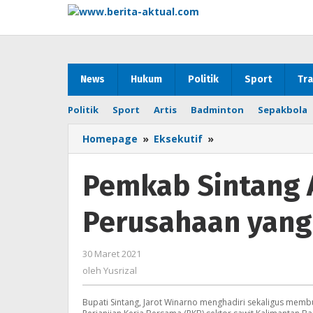
Lewati
ke
konten
News
Hukum
Politik
Sport
Tra
Politik
Sport
Artis
Badminton
Sepakbola
Homepage
»
Eksekutif
»
Pemkab
Sintang
Akan
Pemkab Sintang A
Cabut
Izin
Perusahaan yang
Perusahaan
yang
Masuk
30 Maret 2021
oleh
Kawasan
Yusrizal
oleh
Yusrizal
Hutan
Bupati Sintang, Jarot Winarno menghadiri sekaligus memb