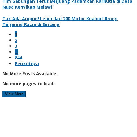
Tim Gabungan Terus Berjuang Padamkan Karhutla di Desa
Nusa Kenyikap Melawi
Tak Ada Ampun! Lebih dari 200 Motor Knalpot Brong
Terjaring Razia di Sintang
1
2
3
…
844
Berikutnya
No More Posts Available.
No more pages to load.
View More