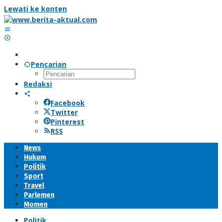
Lewati ke konten
Pencarian
Redaksi
Facebook
Twitter
Pinterest
RSS
News
Hukum
Politik
Sport
Travel
Parlemen
Momen
Politik