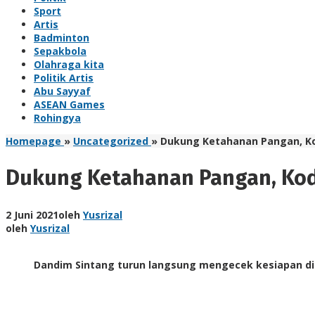
Sport
Artis
Badminton
Sepakbola
Olahraga kita
Politik Artis
Abu Sayyaf
ASEAN Games
Rohingya
Homepage
»
Uncategorized
»
Dukung Ketahanan Pangan, Ko
Dukung Ketahanan Pangan, Kod
2 Juni 2021
oleh
Yusrizal
oleh
Yusrizal
Dandim Sintang turun langsung mengecek kesiapan di