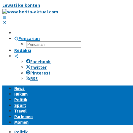
Lewati ke konten
Pencarian
Redaksi
Facebook
Twitter
Pinterest
RSS
News
Hukum
Politik
Sport
Travel
Parlemen
Momen
Politik