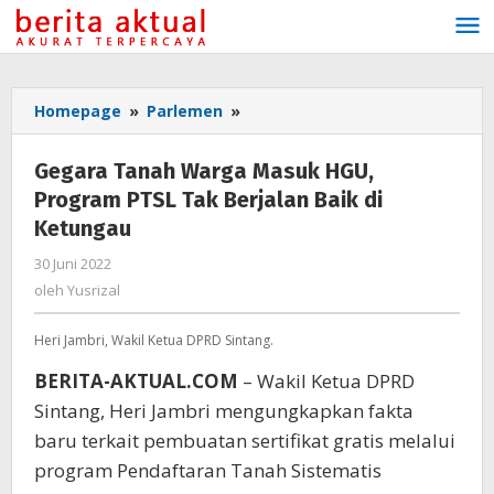
Lewati
ke
konten
Homepage
»
Parlemen
»
Gegara
Tanah
Warga
Gegara Tanah Warga Masuk HGU,
Masuk
Program PTSL Tak Berjalan Baik di
HGU,
Ketungau
Program
PTSL
30 Juni 2022
oleh
Tak
Yusrizal
oleh
Yusrizal
Berjalan
Baik
Heri Jambri, Wakil Ketua DPRD Sintang.
di
Ketungau
BERITA-AKTUAL.COM
– Wakil Ketua DPRD
Sintang, Heri Jambri mengungkapkan fakta
baru terkait pembuatan sertifikat gratis melalui
program Pendaftaran Tanah Sistematis