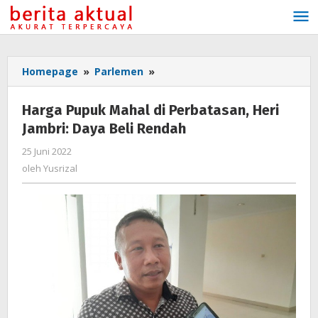
Lewati
ke
konten
Homepage
»
Parlemen
»
Harga
Pupuk
Mahal
Harga Pupuk Mahal di Perbatasan, Heri
di
Jambri: Daya Beli Rendah
Perbatasan,
Heri
25 Juni 2022
oleh
Jambri:
Yusrizal
oleh
Yusrizal
Daya
Beli
Rendah