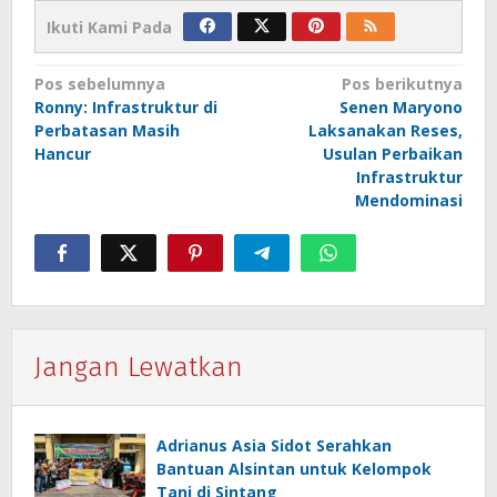
Ikuti Kami Pada
Navigasi
Pos sebelumnya
Pos berikutnya
Ronny: Infrastruktur di
Senen Maryono
pos
Perbatasan Masih
Laksanakan Reses,
Hancur
Usulan Perbaikan
Infrastruktur
Mendominasi
Jangan Lewatkan
Adrianus Asia Sidot Serahkan
Bantuan Alsintan untuk Kelompok
Tani di Sintang