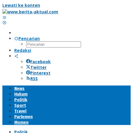
Lewati ke konten
Pencarian
Redaksi
Facebook
Twitter
Pinterest
RSS
News
Hukum
Politik
Sport
Travel
Parlemen
Momen
Politik