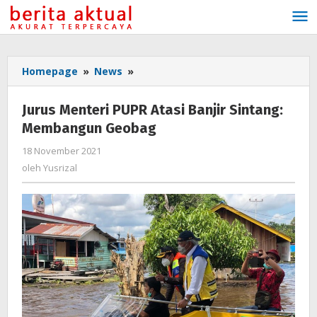
Lewati
ke
konten
Homepage
»
News
»
Jurus
Menteri
PUPR
Jurus Menteri PUPR Atasi Banjir Sintang:
Atasi
Membangun Geobag
Banjir
Sintang:
18 November 2021
oleh
Membangun
Yusrizal
oleh
Yusrizal
Geobag