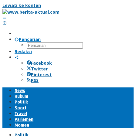
Lewati ke konten
Pencarian
Redaksi
Facebook
Twitter
Pinterest
RSS
News
Hukum
Politik
Sport
Travel
Parlemen
Momen
Politik