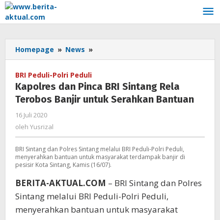
Lewati
ke
konten
Homepage
»
News
»
Kapolres
dan
Pinca
BRI Peduli-Polri Peduli
BRI
Kapolres dan Pinca BRI Sintang Rela
Sintang
Terobos Banjir untuk Serahkan Bantuan
Rela
Terobos
16 Juli 2020
oleh
Banjir
Yusrizal
oleh
Yusrizal
untuk
Serahkan
BRI Sintang dan Polres Sintang melalui BRI Peduli-Polri Peduli,
Bantuan
menyerahkan bantuan untuk masyarakat terdampak banjir di
pesisir Kota Sintang, Kamis (16/07).
BERITA-AKTUAL.COM
– BRI Sintang dan Polres
Sintang melalui BRI Peduli-Polri Peduli,
menyerahkan bantuan untuk masyarakat