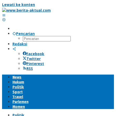
Lewati ke konten
Pencarian
Redaksi
Facebook
Twitter
Pinterest
RSS
News
Hukum
Politik
Sport
Travel
Parlemen
Momen
Politik