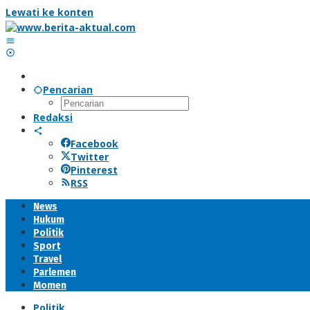
Lewati ke konten
Pencarian
Redaksi
Facebook
Twitter
Pinterest
RSS
News
Hukum
Politik
Sport
Travel
Parlemen
Momen
Politik