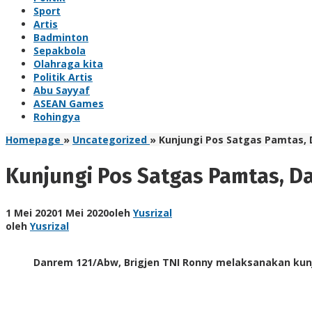
Sport
Artis
Badminton
Sepakbola
Olahraga kita
Politik Artis
Abu Sayyaf
ASEAN Games
Rohingya
Homepage
»
Uncategorized
»
Kunjungi Pos Satgas Pamtas,
Kunjungi Pos Satgas Pamtas, D
1 Mei 2020
1 Mei 2020
oleh
Yusrizal
oleh
Yusrizal
Danrem 121/Abw, Brigjen TNI Ronny melaksanakan kunju