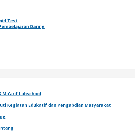
pid Test
t Pembelajaran Daring
 Ma’arif Labschool
Ikuti Kegiatan Edukatif dan Pengabdian Masyarakat
ang
Sintang