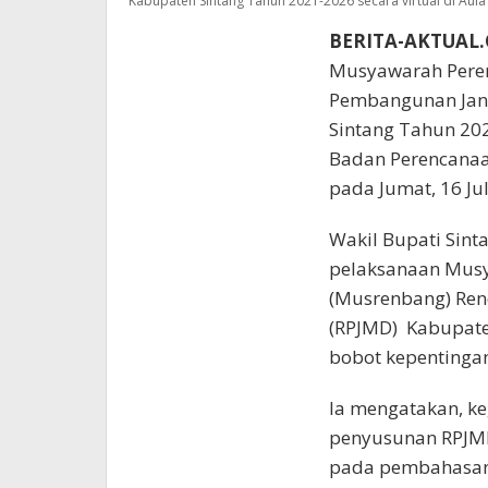
Kabupaten Sintang Tahun 2021-2026 secara virtual di A
BERITA-AKTUAL
Musyawarah Pere
Pembangunan Jan
Sintang Tahun 202
Badan Perencana
pada Jumat, 16 Jul
Wakil Bupati Sin
pelaksanaan Mus
(Musrenbang) Re
(RPJMD) Kabupate
bobot kepentingan
Ia mengatakan, ke
penyusunan RPJMD
pada pembahasan 