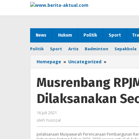
Lewati
ke
konten
News
Hukum
Politik
Sport
Tra
Politik
Sport
Artis
Badminton
Sepakbola
Homepage
»
Uncategorized
»
Musrenbang
RPJMD
2021-
Musrenbang RPJ
2026
Dilaksanakan
Dilaksanakan Sec
Secara
Virtual
16 Juli 2021
oleh
Yusrizal
oleh
Yusrizal
pelaksanaan Musyawarah Perencanaan Pembangunan Ran