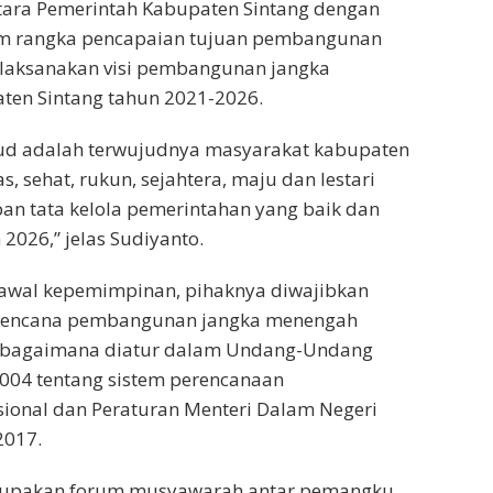
ra Pemerintah Kabupaten Sintang dengan
m rangka pencapaian tujuan pembangunan
aksanakan visi pembangunan jangka
en Sintang tahun 2021-2026.
sud adalah terwujudnya masyarakat kabupaten
s, sehat, rukun, sejahtera, maju dan lestari
an tata kelola pemerintahan yang baik dan
2026,” jelas Sudiyanto.
iawal kepemimpinan, pihaknya diwajibkan
rencana pembangunan jangka menengah
ebagaimana diatur dalam Undang-Undang
004 tentang sistem perencanaan
onal dan Peraturan Menteri Dalam Negeri
2017.
upakan forum musyawarah antar pemangku