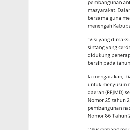
pembangunan anta
masyarakat. Dala
bersama guna mel
menengah Kabupat
“Visi yang dimak
sintang yang cerda
didukung penerap
bersih pada tahun 
Ia mengatakan, d
untuk menyusun 
daerah (RPJMD) s
Nomor 25 tahun 2
pembangunan nasi
Nomor 86 Tahun 
“Musrenbang mer