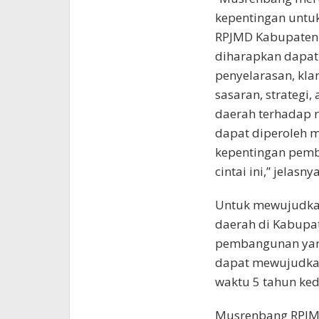
kepentingan unt
RPJMD Kabupaten 
diharapkan dapat
penyelarasan, klar
sasaran, strategi
daerah terhadap 
dapat diperoleh 
kepentingan pemb
cintai ini,” jelasnya
Untuk mewujudka
daerah di Kabupat
pembangunan yan
dapat mewujudkan
waktu 5 tahun ke
Musrenbang RPJMD