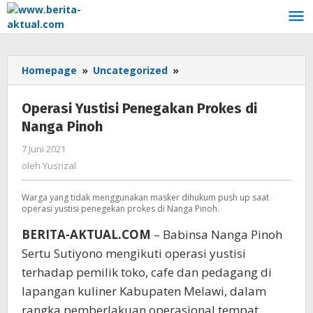
Lewati
ke
konten
Homepage
»
Uncategorized
»
Operasi
Yustisi
Penegakan
Operasi Yustisi Penegakan Prokes di
Prokes
Nanga Pinoh
di
Nanga
7 Juni 2021
oleh
Pinoh
Yusrizal
oleh
Yusrizal
Warga yang tidak menggunakan masker dihukum push up saat
operasi yustisi penegekan prokes di Nanga Pinoh.
BERITA-AKTUAL.COM
– Babinsa Nanga Pinoh
Sertu Sutiyono mengikuti operasi yustisi
terhadap pemilik toko, cafe dan pedagang di
lapangan kuliner Kabupaten Melawi, dalam
rangka pemberlakuan operasional tempat