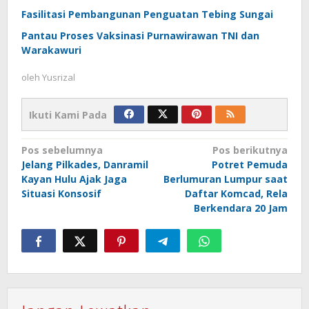
Fasilitasi Pembangunan Penguatan Tebing Sungai
Pantau Proses Vaksinasi Purnawirawan TNI dan
Warakawuri
oleh
Yusrizal
Ikuti Kami Pada
Navigasi
Pos sebelumnya
Pos berikutnya
Jelang Pilkades, Danramil
Potret Pemuda
pos
Kayan Hulu Ajak Jaga
Berlumuran Lumpur saat
Situasi Konsosif
Daftar Komcad, Rela
Berkendara 20 Jam