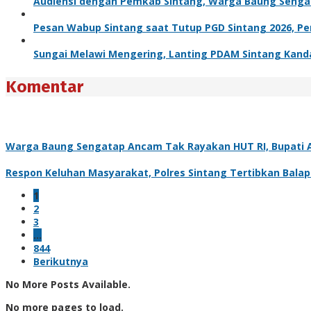
Audiensi dengan Pemkab Sintang, Warga Baung Senga
Pesan Wabup Sintang saat Tutup PGD Sintang 2026, Pend
Sungai Melawi Mengering, Lanting PDAM Sintang Kanda
Komentar
Warga Baung Sengatap Ancam Tak Rayakan HUT RI, Bupati A
Respon Keluhan Masyarakat, Polres Sintang Tertibkan Balap
1
2
3
…
844
Berikutnya
No More Posts Available.
No more pages to load.