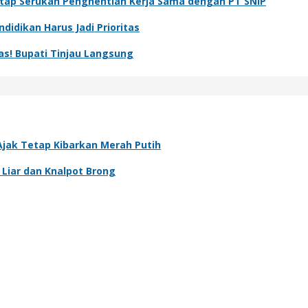
tap Serukan Penghentian Kerja Sama dengan PT SNIP
idikan Harus Jadi Prioritas
s! Bupati Tinjau Langsung
jak Tetap Kibarkan Merah Putih
 Liar dan Knalpot Brong