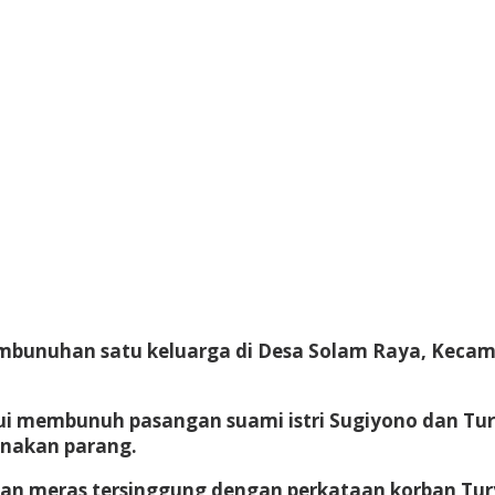
pembunuhan satu keluarga di Desa Solam Raya, Keca
ui membunuh pasangan suami istri Sugiyono dan Tur
unakan parang.
dan meras tersinggung dengan perkataan korban Tur