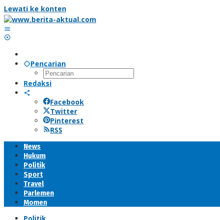
Lewati ke konten
Pencarian
Redaksi
Facebook
Twitter
Pinterest
RSS
News
Hukum
Politik
Sport
Travel
Parlemen
Momen
Politik