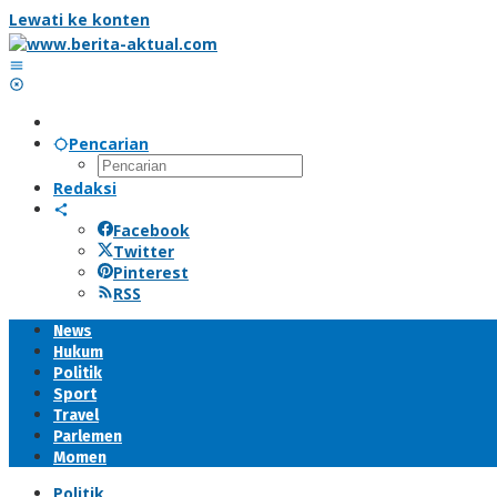
Lewati ke konten
Pencarian
Redaksi
Facebook
Twitter
Pinterest
RSS
News
Hukum
Politik
Sport
Travel
Parlemen
Momen
Politik