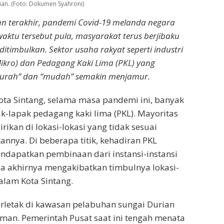
ian. (Foto: Dokumen Syahroni)
un terakhir, pandemi Covid-19 melanda negara
waktu tersebut pula, masyarakat terus berjibaku
itimbulkan. Sektor usaha rakyat seperti industri
kro) dan Pedagang Kaki Lima (PKL) yang
“murah” dan “mudah” semakin menjamur.
Kota Sintang, selama masa pandemi ini, banyak
-lapak pedagang kaki lima (PKL). Mayoritas
irikan di lokasi-lokasi yang tidak sesuai
nnya. Di beberapa titik, kehadiran PKL
ndapatkan pembinaan dari instansi-instansi
da akhirnya mengakibatkan timbulnya lokasi-
alam Kota Sintang.
rletak di kawasan pelabuhan sungai Durian
rman. Pemerintah Pusat saat ini tengah menata