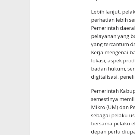
Lebih lanjut, pel
perhatian lebih s
Pemerintah daera
pelayanan yang ba
yang tercantum d
Kerja mengenai b
lokasi, aspek produ
badan hukum, sert
digitalisasi, pene
Pemerintah Kabupat
semestinya memil
Mikro (UM) dan P
sebagai pelaku us
bersama pelaku ek
depan perlu diup