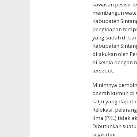
kawasan pesisir t
membangun waterf
Kabupaten Sintan
penginapan terap
yang sudah di ban
Kabupaten Sinta
dilakukan oleh Pe
di kelola dengan 
tersebut.
Minimnya pembina
daerah kumuh di s
salju yang dapat m
Relokasi, pelaran
lima (PKL) tidak a
Dibutuhkan suatu 
sejak dini.