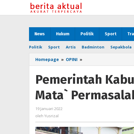
Lewati
ke
konten
News
Hukum
Politik
Sport
Tra
Politik
Sport
Artis
Badminton
Sepakbola
Homepage
»
OPINI
»
Pemerintah
Kabupaten
Sintang
Pemerintah Kabu
`Tutup
Mata`
Mata` Permasala
Permasalahan
PKL
19 Januari 2022
oleh
Yusrizal
oleh
Yusrizal