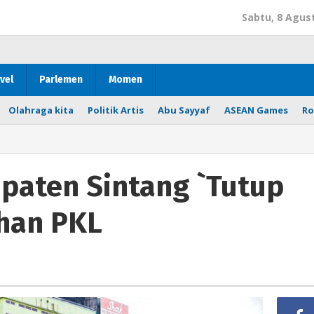
Sabtu, 8 Agus
vel
Parlemen
Momen
Olahraga kita
Politik Artis
Abu Sayyaf
ASEAN Games
Ro
paten Sintang `Tutup
han PKL