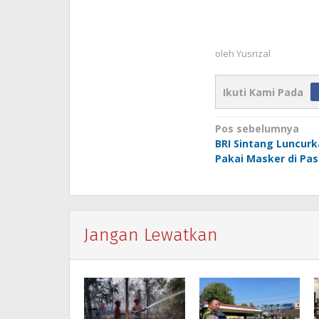
oleh
Yusrizal
Ikuti Kami Pada
Navigasi
Pos sebelumnya
BRI Sintang Luncur
pos
Pakai Masker di Pa
Jangan Lewatkan