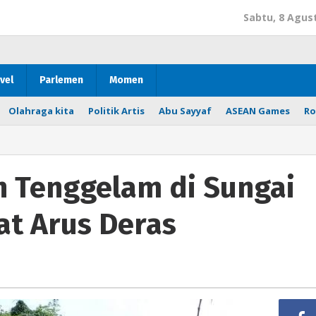
Sabtu, 8 Agus
vel
Parlemen
Momen
Olahraga kita
Politik Artis
Abu Sayyaf
ASEAN Games
Ro
n Tenggelam di Sungai
t Arus Deras