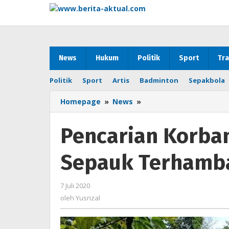
Lewati
ke
konten
News
Hukum
Politik
Sport
Tra
Politik
Sport
Artis
Badminton
Sepakbola
Homepage
»
News
»
Pencarian
Korban
Tenggelam
Pencarian Korba
di
Sungai
Sepauk Terhamba
Sepauk
Terhambat
Arus
7 Juli 2020
oleh
Deras
Yusrizal
oleh
Yusrizal