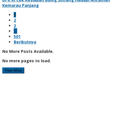
Kemarau Panjang
1
2
3
…
501
Berikutnya
No More Posts Available.
No more pages to load.
View More