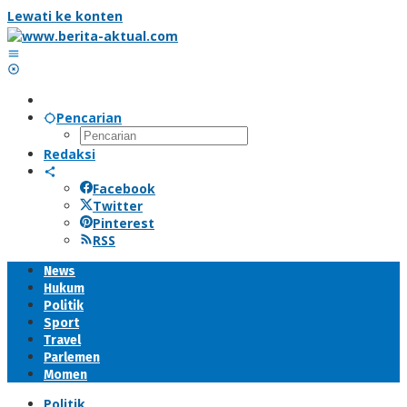
Lewati ke konten
Pencarian
Redaksi
Facebook
Twitter
Pinterest
RSS
News
Hukum
Politik
Sport
Travel
Parlemen
Momen
Politik