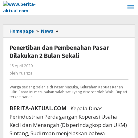
Lewati
ke
konten
Homepage
»
News
»
Penertiban
dan
Pembenahan
Penertiban dan Pembenahan Pasar
Pasar
Dilakukan 2 Bulan Sekali
Dilakukan
2
15 April 2020
oleh
Bulan
Yusrizal
oleh
Yusrizal
Sekali
Warga sedang belanja di Pasar Masuka, Kelurahan Kapuas Kanan
Hilir. Pasar ini merupakan salah satu yang disorot oleh Wakil Bupati
terkait parkir.
BERITA-AKTUAL.COM
–Kepala Dinas
Perindustrian Perdagangan Koperasi Usaha
Kecil dan Menangah (Disperindagkop dan UKM)
Sintang, Sudirman menjelaskan bahwa