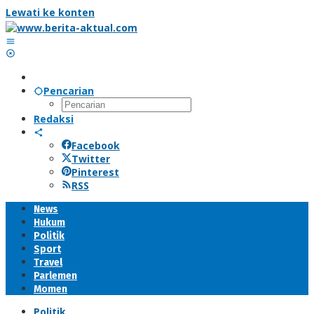
Lewati ke konten
Pencarian
Redaksi
Facebook
Twitter
Pinterest
RSS
News
Hukum
Politik
Sport
Travel
Parlemen
Momen
Politik