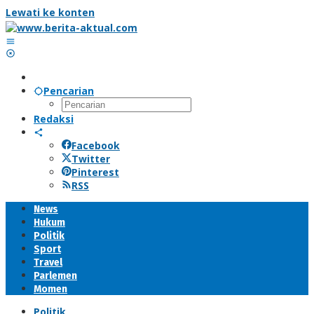
Lewati ke konten
Pencarian
Redaksi
Facebook
Twitter
Pinterest
RSS
News
Hukum
Politik
Sport
Travel
Parlemen
Momen
Politik