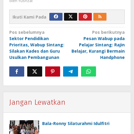
oleh
Yusrizal
Ikuti Kami Pada
Navigasi
Pos sebelumnya
Pos berikutnya
Sektor Pendidikan
Pesan Wabup pada
pos
Prioritas, Wabup Sintang:
Pelajar Sintang: Rajin
Silakan Kades dan Guru
Belajar, Kurangi Bermain
Usulkan Pembangunan
Handphone
Jangan Lewatkan
Bala-Ronny Silaturahmi Idulfitri