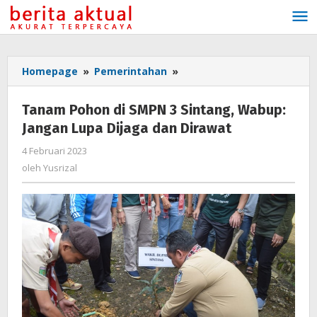
Lewati
ke
konten
Homepage
»
Pemerintahan
»
Tanam
Pohon
di
Tanam Pohon di SMPN 3 Sintang, Wabup:
SMPN
Jangan Lupa Dijaga dan Dirawat
3
Sintang,
4 Februari 2023
oleh
Wabup:
Yusrizal
oleh
Yusrizal
Jangan
Lupa
Dijaga
dan
Dirawat