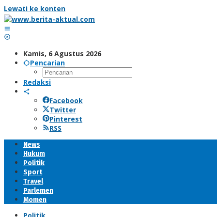
Lewati ke konten
Kamis, 6 Agustus 2026
Pencarian
Redaksi
Facebook
Twitter
Pinterest
RSS
News
Hukum
Politik
Sport
Travel
Parlemen
Momen
Politik