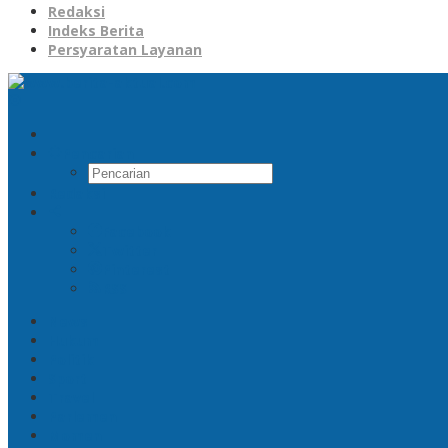
Redaksi
Indeks Berita
Persyaratan Layanan
Pencarian
Redaksi
Facebook
Twitter
Pinterest
RSS
News
Hukum
Politik
Sport
Travel
Parlemen
Momen