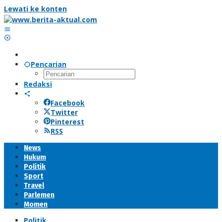
Lewati ke konten
Pencarian
Redaksi
Facebook
Twitter
Pinterest
RSS
News
Hukum
Politik
Sport
Travel
Parlemen
Momen
Politik