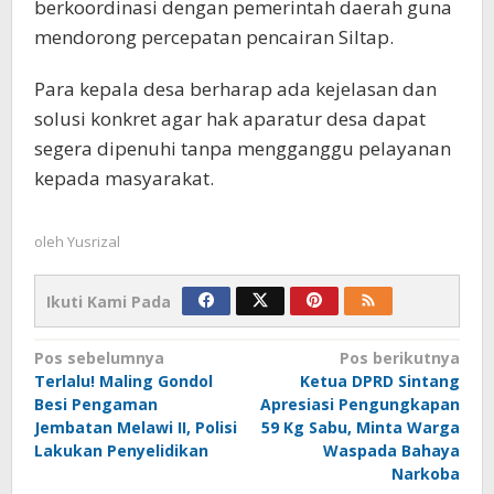
berkoordinasi dengan pemerintah daerah guna
mendorong percepatan pencairan Siltap.
Para kepala desa berharap ada kejelasan dan
solusi konkret agar hak aparatur desa dapat
segera dipenuhi tanpa mengganggu pelayanan
kepada masyarakat.
oleh
Yusrizal
Ikuti Kami Pada
Navigasi
Pos sebelumnya
Pos berikutnya
Terlalu! Maling Gondol
Ketua DPRD Sintang
pos
Besi Pengaman
Apresiasi Pengungkapan
Jembatan Melawi II, Polisi
59 Kg Sabu, Minta Warga
Lakukan Penyelidikan
Waspada Bahaya
Narkoba