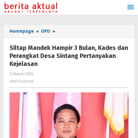
Lewati
ke
konten
Homepage
»
OPD
»
Siltap
Mandek
Hampir
Siltap Mandek Hampir 3 Bulan, Kades dan
3
Perangkat Desa Sintang Pertanyakan
Bulan,
Kejelasan
Kades
dan
3 Maret 2026
oleh
Perangkat
Yusrizal
oleh
Yusrizal
Desa
Sintang
Pertanyakan
Kejelasan