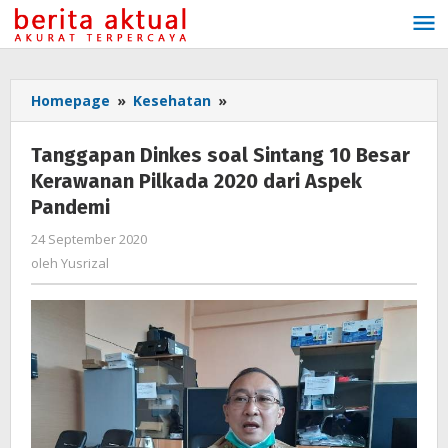
Lewati
ke
konten
Homepage
»
Kesehatan
»
Tanggapan
Dinkes
soal
Tanggapan Dinkes soal Sintang 10 Besar
Sintang
Kerawanan Pilkada 2020 dari Aspek
10
Pandemi
Besar
Kerawanan
24 September 2020
oleh
Pilkada
Yusrizal
oleh
Yusrizal
2020
dari
Aspek
Pandemi