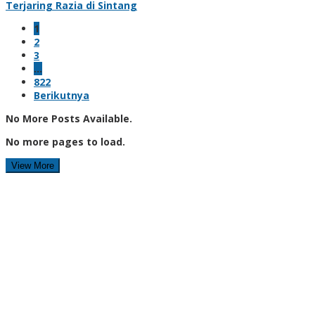
Terjaring Razia di Sintang
1
2
3
…
822
Berikutnya
No More Posts Available.
No more pages to load.
View More