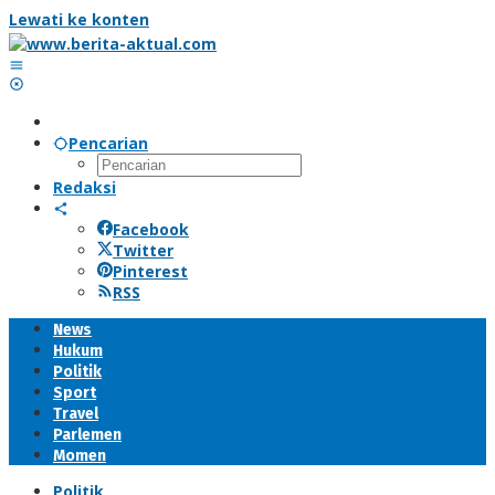
Lewati ke konten
Pencarian
Redaksi
Facebook
Twitter
Pinterest
RSS
News
Hukum
Politik
Sport
Travel
Parlemen
Momen
Politik