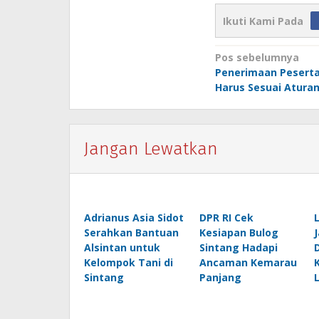
Ikuti Kami Pada
Navigasi
Pos sebelumnya
Penerimaan Peserta
pos
Harus Sesuai Atura
Jangan Lewatkan
Adrianus Asia Sidot
DPR RI Cek
Serahkan Bantuan
Kesiapan Bulog
Alsintan untuk
Sintang Hadapi
Kelompok Tani di
Ancaman Kemarau
Sintang
Panjang