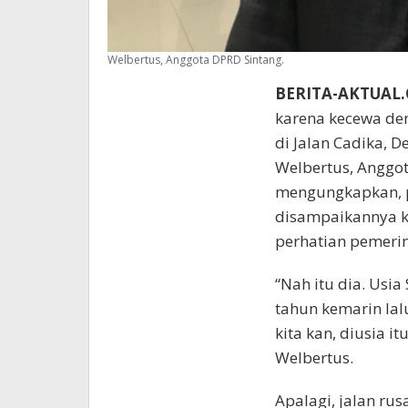
Welbertus, Anggota DPRD Sintang.
BERITA-AKTUAL
karena kecewa de
di Jalan Cadika, 
Welbertus, Anggota
mengungkapkan, p
disampaikannya k
perhatian pemerin
“Nah itu dia. Usi
tahun kemarin lal
kita kan, diusia i
Welbertus.
Apalagi, jalan rus