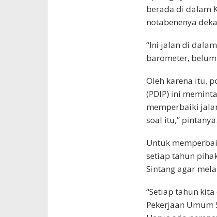
berada di dalam Ko
notabenenya deka
“Ini jalan di dalam
barometer, belum 
Oleh karena itu, p
(PDIP) ini memint
memperbaiki jalan
soal itu,” pintanya
Untuk memperbaiki
setiap tahun pih
Sintang agar mel
“Setiap tahun kit
Pekerjaan Umum S