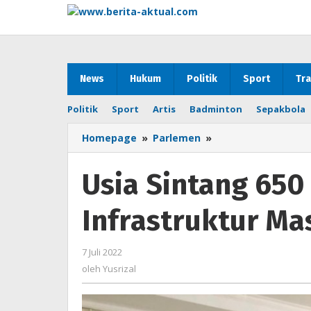
Lewati
ke
konten
News
Hukum
Politik
Sport
Tra
Politik
Sport
Artis
Badminton
Sepakbola
Homepage
»
Parlemen
»
Usia
Sintang
650
Usia Sintang 650
Tahun,
Malu
Infrastruktur Ma
Infrastruktur
Masih
Rusak
7 Juli 2022
oleh
Parah
Yusrizal
oleh
Yusrizal