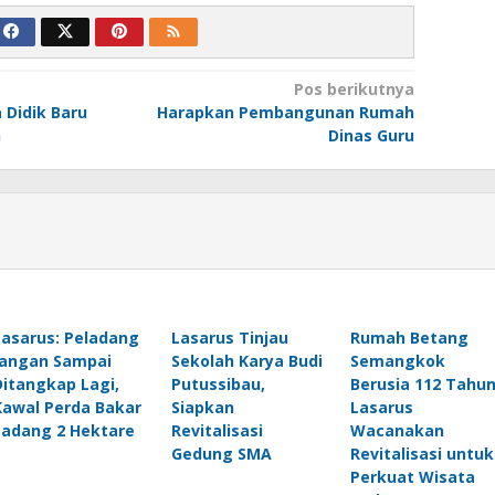
Pos berikutnya
 Didik Baru
Harapkan Pembangunan Rumah
n
Dinas Guru
Lasarus: Peladang
Lasarus Tinjau
Rumah Betang
Jangan Sampai
Sekolah Karya Budi
Semangkok
Ditangkap Lagi,
Putussibau,
Berusia 112 Tahun
Kawal Perda Bakar
Siapkan
Lasarus
Ladang 2 Hektare
Revitalisasi
Wacanakan
Gedung SMA
Revitalisasi untuk
Perkuat Wisata