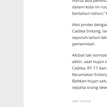
Harus ada perenca
dalam kota ini rus
bertahun-tahun,” 
Aksi protes denga
Cadika Sintang, l
sepuluh tahun leb
pemerintah.
Akibat tak norma
akhir, saat hujan 
Cadika, RT 17 dan
Kecamatan Sintang
Bahkan hujan satu
sepaha orang dew
oleh
Yusrizal