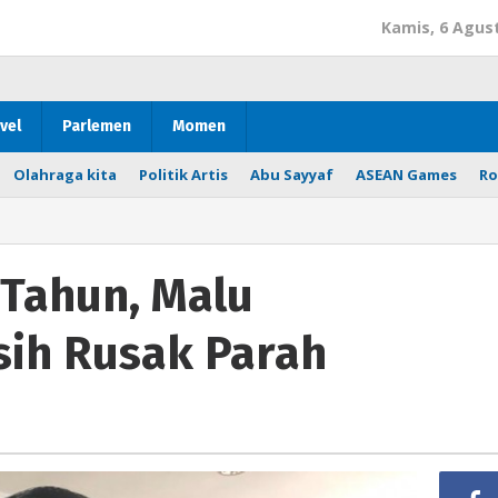
Kamis, 6 Agus
vel
Parlemen
Momen
Olahraga kita
Politik Artis
Abu Sayyaf
ASEAN Games
Ro
 Tahun, Malu
sih Rusak Parah