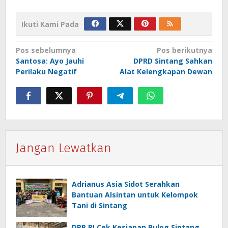
Ikuti Kami Pada
Navigasi
Pos sebelumnya
Pos berikutnya
Santosa: Ayo Jauhi
DPRD Sintang Sahkan
pos
Perilaku Negatif
Alat Kelengkapan Dewan
Jangan Lewatkan
Adrianus Asia Sidot Serahkan
Bantuan Alsintan untuk Kelompok
Tani di Sintang
DPR RI Cek Kesiapan Bulog Sintang