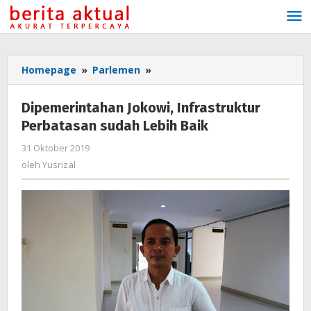
Lewati
ke
konten
Homepage
»
Parlemen
»
Dipemerintahan
Jokowi,
Infrastruktur
Dipemerintahan Jokowi, Infrastruktur
Perbatasan
Perbatasan sudah Lebih Baik
sudah
Lebih
31 Oktober 2019
oleh
Baik
Yusrizal
oleh
Yusrizal